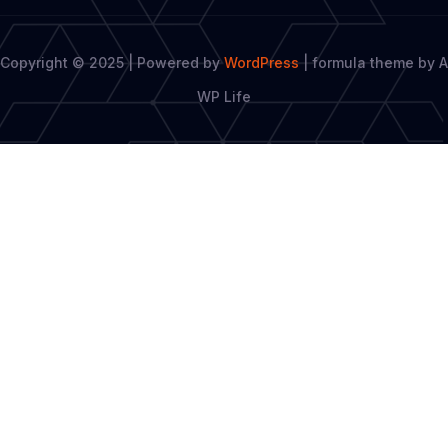
Copyright © 2025 | Powered by
WordPress
|
formula theme by A
WP Life