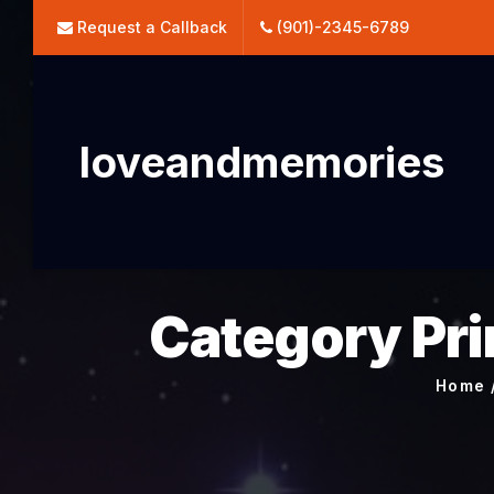
Request a Callback
(901)-2345-6789
loveandmemories
Category Pri
Home