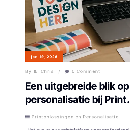
jan 19, 2026
By
Chris
0 Comment
Een uitgebreide blik o
personalisatie bij Prin
Printoplossingen en Personalisatie