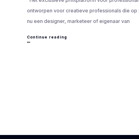
Het exclusieve printplatform voor professionals
ontworpen voor creatieve professionals die op 
nu een designer, marketeer of eigenaar van
Een
Continue reading
uitgebreide
blik
op
printoplossingen
en
personalisatie
bij
Print.com